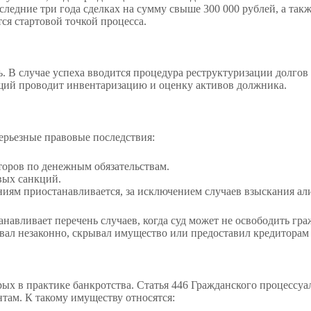
следние три года сделках на сумму свыше 300 000 рублей, а та
ся стартовой точкой процесса.
ь. В случае успеха вводится процедура реструктуризации долго
щий проводит инвентаризацию и оценку активов должника.
ерьезные правовые последствия:
торов по денежным обязательствам.
вых санкций.
ям приостанавливается, за исключением случаев взыскания ал
навливает перечень случаев, когда суд может не освободить гра
овал незаконно, скрывал имущество или предоставил кредиторам
ых в практике банкротства. Статья 446 Гражданского процессуа
там. К такому имуществу относятся: