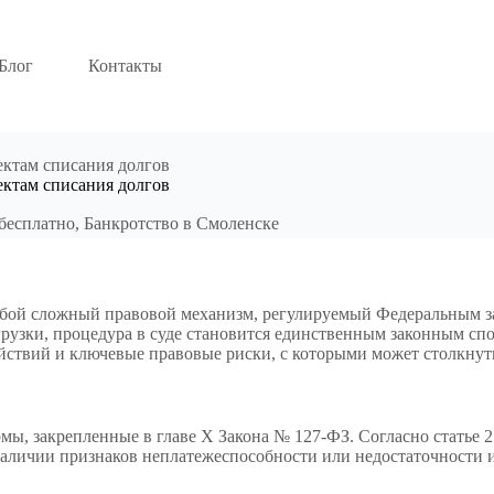
Блог
Контакты
ектам списания долгов
ектам списания долгов
бесплатно
,
Банкротство в Смоленске
обой сложный правовой механизм, регулируемый Федеральным за
грузки, процедура в суде становится единственным законным сп
ействий и ключевые правовые риски, с которыми может столкну
, закрепленные в главе X Закона № 127-ФЗ. Согласно статье 21
наличии признаков неплатежеспособности или недостаточности 