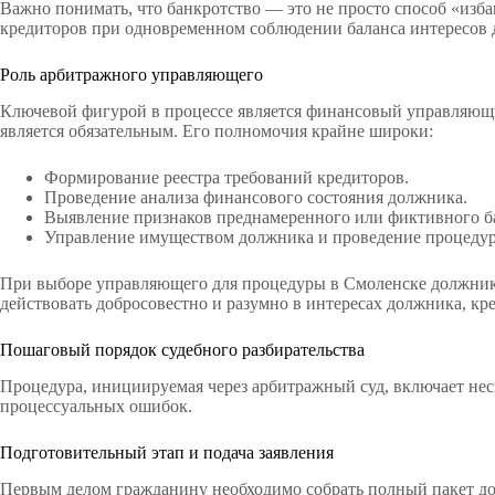
Важно понимать, что банкротство — это не просто способ «изба
кредиторов при одновременном соблюдении баланса интересов д
Роль арбитражного управляющего
Ключевой фигурой в процессе является финансовый управляющий
является обязательным. Его полномочия крайне широки:
Формирование реестра требований кредиторов.
Проведение анализа финансового состояния должника.
Выявление признаков преднамеренного или фиктивного б
Управление имуществом должника и проведение процедур
При выборе управляющего для процедуры в Смоленске должнику 
действовать добросовестно и разумно в интересах должника, кр
Пошаговый порядок судебного разбирательства
Процедура, инициируемая через арбитражный суд, включает нес
процессуальных ошибок.
Подготовительный этап и подача заявления
Первым делом гражданину необходимо собрать полный пакет док