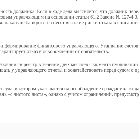
ность должника. Если в ходе дела выясняется, что должник пер
совым управляющим на основании статьи 61.2 Закона № 127-ФЗ
 накануне банкротства несет высокие риски отказа в списании 
 информирование финансового управляющего. Утаивание счетов,
гарантирует отказ в освобождении от обязательств.
ебования в реестр в течение двух месяцев с момента публикаци
вать у управляющего отчеты и ходатайствовать перед судом о пр
суда, в котором указывается на освобождение гражданина от да
ь «с чистого листа», однако с учетом ограничений, предусмотре