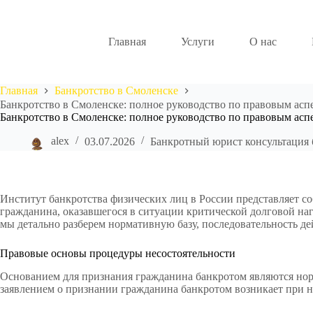
Перейти
к
сути
Главная
Услуги
О нас
Главная
Банкротство в Смоленске
Банкротство в Смоленске: полное руководство по правовым асп
Банкротство в Смоленске: полное руководство по правовым асп
alex
03.07.2026
Банкротный юрист консультация 
Институт банкротства физических лиц в России представляет с
гражданина, оказавшегося в ситуации критической долговой на
мы детально разберем нормативную базу, последовательность д
Правовые основы процедуры несостоятельности
Основанием для признания гражданина банкротом являются нормы
заявлением о признании гражданина банкротом возникает при 